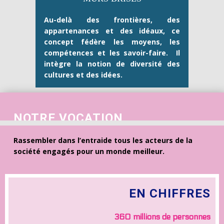
Au-delà des frontières, des
appartenances et des idéaux, ce
concept fédère les moyens, les
compétences et les savoir-faire.
Il
intègre la notion de diversité des
cultures et des idées.
NOTRE VOCATION
fimb paix entraide solidarité entraide réseau mondial liens tradition religion tradi-link monde meilleur éducation humanitaire environnement art femmes
Rassembler dans l’entraide tous les acteurs de la
société engagés pour un monde meilleur.
EN CHIF​FRES
360 millions de personnes